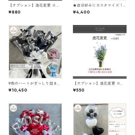
【オプション】造花変更 ※単
★自分好みにカスタマイズ！
品購入不可
ジェラートナンバーバルーン
¥880
¥4,400
ブーケ
9色のハートがぎっしり詰まっ
【オプション】造花変更 ※単
たバルーンブーケ（文字バル
品購入不可
¥10,450
¥550
ーンあり）（M）