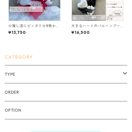
☆推し活にピッタリ☆9色から
大きなハートのバルーンブー
選べる置き型バルーンギフト
ケ〜BASIC〜（文字バルーンな
¥13,750
¥16,500
し、ヘリウム3個セット）
CATEGORY
TYPE
ブーケ
ORDER
卓上
OPTION
スタンド