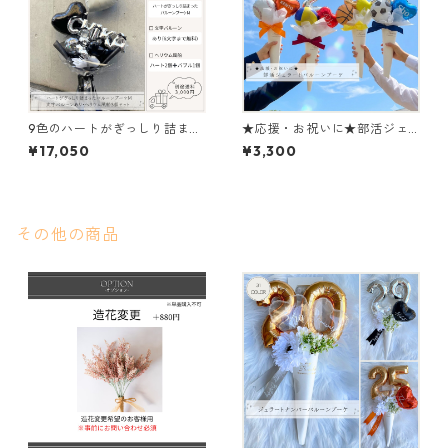
9色のハートがぎっしり詰まっ
★応援・お祝いに★部活ジェ
たバルーンブーケM（文字バル
ラートバルーンブーケ
¥17,050
¥3,300
ーンあり、ヘリウム3個セッ
ト）
その他の商品