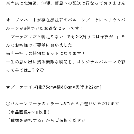
※当店は北海道、沖縄、離島への配送は行なっておりません
オープンハートが存在感抜群のバルーンブーケにヘリウムバ
ルーンが3個ついたお得なセットです！
『ブーケだけだと物足りない…でも2つ買うには予算が…』そ
んなお客様のご要望にお応えした
当店一押しの特別なセットになります！
一生の思い出に残る素敵な瞬間を、オリジナルバルーンで彩
ってみては…？？♡
★ブーケサイズ[縦75cm×横60cm×奥行き22cm]
①バルーンブーケのカラーは8色からお選びいただけます
（商品画像4〜11枚目）
「種類を選択する」からご選択ください