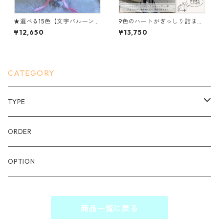
★選べる15色【文字バルーン有
9色のハートがぎっしり詰まっ
り】メッセージハートバルー
たバルーンブーケM（文字バル
¥12,650
¥13,750
ンブーケ（L）
ーンあり、ヘリウム2個セッ
ト）
CATEGORY
TYPE
ブーケ
ORDER
卓上
OPTION
スタンド
商品一覧に戻る