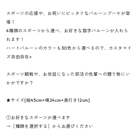
スポーツの応援や、お祝いにピッタリなバルーンブーケが登
場！
4種類のスポーツから選べ、お好きな数字バルーンが入れら
れます！
ハートバルーンのカラーも30色から選べるので、カスタマイ
ズ自由自在⭐︎
スポーツ観戦や、お世話になった部活の先輩への贈り物にい
かがですか？
★サイズ[縦45cm×横24cm×奥行き12cm]
①お好きなスポーツが選べます
→［種類を選択する］からお選びください