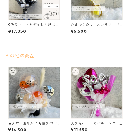
9色のハートがぎっしり詰まっ
ひまわりのモールフラワーバ
たバルーンブーケM（文字バル
ルーンブーケ
¥17,050
¥5,500
ーンあり、ヘリウム3個セッ
ト）
その他の商品
★周年・お祝いに★置き型バ
大きなハートのバルーンブー
ルーンギフト Lサイズ
ケ～オープンハート～（文字
¥16,500
¥11,550